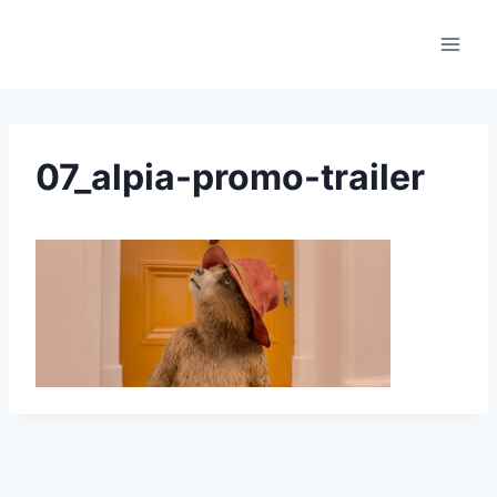
Skip
to
content
07_alpia-promo-trailer