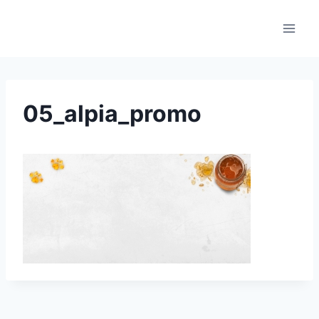
Skip
to
content
05_alpia_promo