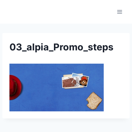
Skip
to
content
03_alpia_Promo_steps