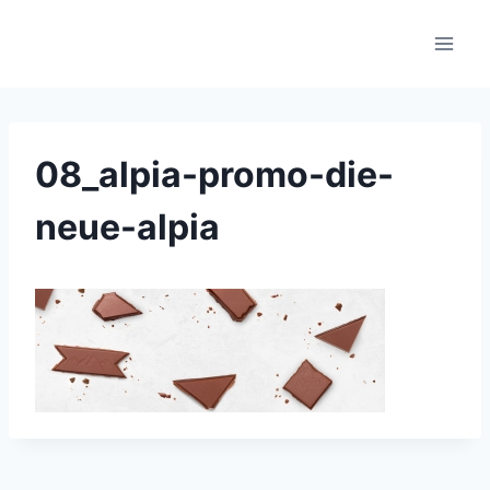
Skip
to
content
08_alpia-promo-die-
neue-alpia