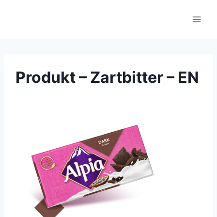
Skip
to
content
Produkt – Zartbitter – EN